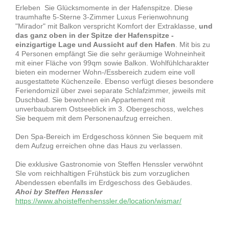
Erleben Sie Glücksmomente in der Hafenspitze. Diese
traumhafte 5-Sterne 3-Zimmer Luxus Ferienwohnung
"Mirador" mit Balkon verspricht Komfort der Extraklasse,
und
das ganz oben in der Spitze der Hafenspitze -
einzigartige Lage und Aussicht auf den Hafen
. Mit bis zu
4 Personen empfängt Sie die sehr geräumige Wohneinheit
mit einer Fläche von 99qm sowie Balkon. Wohlfühlcharakter
bieten ein moderner Wohn-/Essbereich zudem eine voll
ausgestattete Küchenzeile. Ebenso verfügt dieses besondere
Feriendomizil über zwei separate Schlafzimmer, jeweils mit
Duschbad. Sie bewohnen ein Appartement mit
unverbaubarem Ostseeblick im 3. Obergeschoss, welches
Sie bequem mit dem Personenaufzug erreichen.
Den Spa-Bereich im Erdgeschoss können Sie bequem mit
dem Aufzug erreichen ohne das Haus zu verlassen.
Die exklusive Gastronomie von Steffen Henssler verwöhnt
SIe vom reichhaltigen Frühstück bis zum vorzuglichen
Abendessen ebenfalls im Erdgeschoss des Gebäudes.
Ahoi by Steffen Henssler
https://www.ahoisteffenhenssler.de/location/wismar/