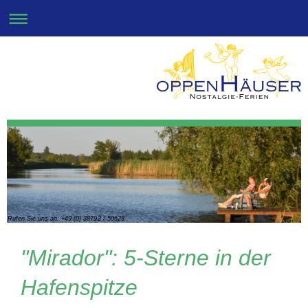
Rufen Sie uns an: +49 (0) 38792 / 50623
"Mirador": 5-Sterne in der
Hafenspitze